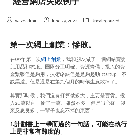
– 經營網店失敗例子
waveadmin
June 29, 2022
Uncategorized
第一次網上創業：慘敗。
在09年第一次
網上創業
，我和朋友做了一個網站賣嬰
兒用品和衣服。團隊分工明確、資源齊備，投入的資
金緊張但是夠用，技術略缺但是足夠起動 startup，不
缺渠道。但是還是在第九個月的時候生意散掉了。
其實那時候，我們沒有打算做多大，主要是賣貨。投
入20萬以內，輸了十萬。雖然不多，但是很心痛，後
來反思良多，一輩子也忘不掉的東西：
1.計劃書上一帶而過的一句話，可能在執行
上是非常有難度的。