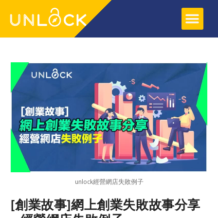
關於UNLOCK
網頁寄存服務
SOCIAL SYNC 服務
網上教學
教學文章
unlock經營網店失敗例子
[創業故事]網上創業失敗故事分享