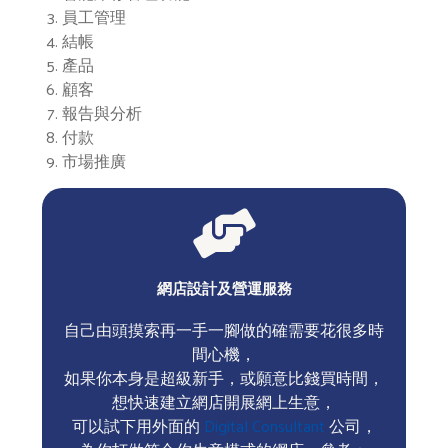
員工管理
結帳
產品
顧客
報告與分析
付款
市場推廣
網店設計及營運服務
自己由頭摸索再一手一腳做的確需要花很多時
間心機，
如果你本身是超級新手，或願意比錢買時間，
想快速建立網店開展網上生意，
可以試下用外面的
Digital Consultant
公司，