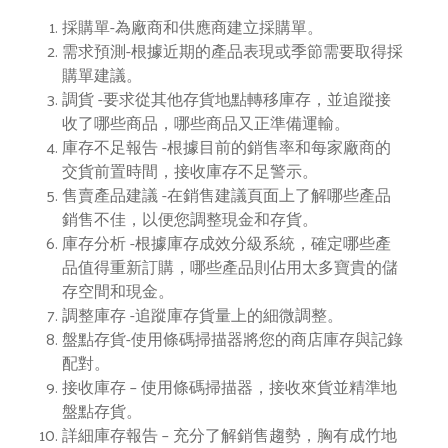
採購單-為廠商和供應商建立採購單。
需求預測-根據近期的產品表現或季節需要取得採
購單建議。
調貨 -要求從其他存貨地點轉移庫存，並追蹤接
收了哪些商品，哪些商品又正準備運輸。
庫存不足報告 -根據目前的銷售率和每家廠商的
交貨前置時間，接收庫存不足警示。
售賣產品建議 -在銷售建議頁面上了解哪些產品
銷售不佳，以便您調整現金和存貨。
庫存分析 -根據庫存成效分級系統，確定哪些產
品值得重新訂購，哪些產品則佔用太多寶貴的儲
存空間和現金。
調整庫存 -追蹤庫存貨量上的細微調整。
盤點存貨-使用條碼掃描器將您的商店庫存與記錄
配對。
接收庫存 – 使用條碼掃描器，接收來貨並精準地
盤點存貨。
詳細庫存報告 – 充分了解銷售趨勢，胸有成竹地