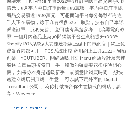
據顯示，HKTVmall 平台2022年5月訂單總商品交易額6.13
億元，5月平均每日訂單數量4.58萬張，平均每日訂單總
商品交易額達1,980萬元，可想而知平台每分每秒都有過
千人正在購物，線下亦有很多o2o自取點，擁有自己車隊
派送訂單，服務完善。 您可能有興趣參考： [暗黑電商教
學] 一個月內產品上架30間網購平台生意額提升1000%
Shopify POS系統9大功能連接線上線下門市網店｜網上免
費版香港都可用｜POS系統比較 必用網上工具2022 – 岩晒
創業、YOUTUBER、開網店嘅朋友 Menu 網店設計及營運
服務 自己由頭摸索再一手一腳做的確需要花很多時間心
機， 如果你本身是超級新手，或願意比錢買時間， 想快
速建立網店開展網上生意， 可以試下用外面的 Digital
Consultant 公司， 為你打做符合你生意模式的網店，參
考：Wavenex…
Continue Reading