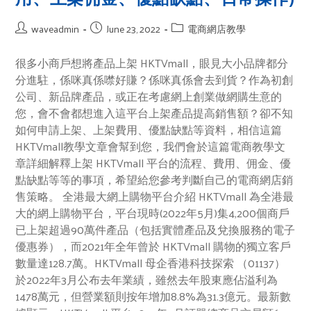
waveadmin
June 23, 2022
電商網店教學
很多小商戶想將產品上架 HKTVmall，眼見大小品牌都分
分進駐，係咪真係噤好賺？係咪真係會去到貨？作為初創
公司、新品牌產品，或正在考慮網上創業做網購生意的
您，會不會都想進入這平台上架產品提高銷售額？卻不知
如何申請上架、上架費用、優點缺點等資料，相信這篇
HKTVmall教學文章會幫到您，我們會於這篇電商教學文
章詳細解釋上架 HKTVmall 平台的流程、費用、佣金、優
點缺點等等的事項，希望給您參考判斷自己的電商網店銷
售策略。 全港最大網上購物平台介紹 HKTVmall 為全港最
大的網上購物平台，平台現時(2022年5月)集4,200個商戶
已上架超過90萬件產品（包括實體產品及兌換服務的電子
優惠券），而2021年全年曾於 HKTVmall 購物的獨立客戶
數量達128.7萬。HKTVmall 母企香港科技探索 （01137）
於2022年3月公布去年業績，雖然去年股東應佔溢利為
1478萬元，但營業額則按年增加8.8%為31.3億元。最新數