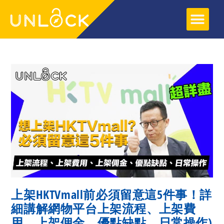
關於UNLOCK
網頁寄存服務
SOCIAL SYNC 服務
網上教學
教學文章
上架HKTVmall前必須留意這5件事！詳
細講解網物平台上架流程、上架費
用、上架佣金、優點缺點、日常操作)