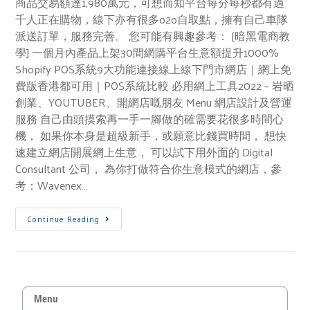
商品交易額達1,980萬元，可想而知平台每分每秒都有過
千人正在購物，線下亦有很多o2o自取點，擁有自己車隊
派送訂單，服務完善。 您可能有興趣參考： [暗黑電商教
學] 一個月內產品上架30間網購平台生意額提升1000%
Shopify POS系統9大功能連接線上線下門市網店｜網上免
費版香港都可用｜POS系統比較 必用網上工具2022 – 岩晒
創業、YOUTUBER、開網店嘅朋友 Menu 網店設計及營運
服務 自己由頭摸索再一手一腳做的確需要花很多時間心
機， 如果你本身是超級新手，或願意比錢買時間， 想快
速建立網店開展網上生意， 可以試下用外面的 Digital
Consultant 公司， 為你打做符合你生意模式的網店，參
考：Wavenex…
Continue Reading
Menu