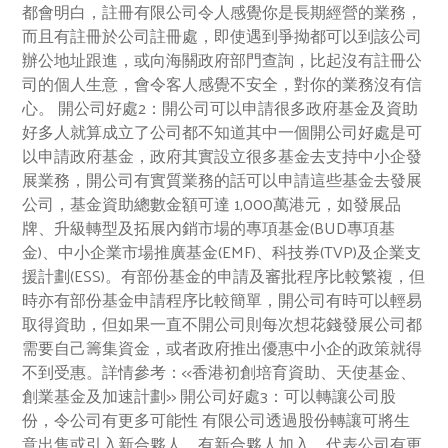
都會明白，註冊有限公司令人感覺你是長期經營的業務，
而且有註冊於公司註冊處，即使遇到爭拗都可以到該公司
辦公地址跟進，或向海關政府部門查詢，比起沒有註冊公
司的個人生意，會令客人感覺不安全，對你的業務沒有信
心。 開公司好處2：開公司可以申請很多政府基金及資助
好多人就算成立了公司都不知道其中一個開公司好處是可
以申請政府基金，政府其實設立很多基金去支持中小企發
展業務，開公司有實質業務的話可以申請這些基金去發展
公司，基金資助總數金額可達 1,000萬港元，如發展品
牌、升級轉型及拓展內銷市場的專項基金(BUD專項基
金)、中小企業市場推廣基金(EMF)、科技券(TVP)及企業支
援計劃(ESS)。有部份基金的申請及審批程序比較繁複，但
時亦有部份基金申請程序比較簡單，開公司有時可以輕易
取得資助，但如果一直不開公司則每次想花錢發展公司都
需要自己籌集資金，或者政府推出優惠中小企的政策就得
不到受惠。詳情參考：<<香港初創培育資助、天使基金、
創業基金及加速計劃>> 開公司好處3：可以轉讓公司股
份，令公司有更多可能性 有限公司透過股份轉讓可將生
意出售或引入新合夥人，有新合夥人加入，代表公司有更