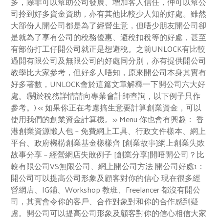
多，除非可以幫助公司發展、增加客人信任，仲可以幫公
司拎到好多資金資助，亦有其他比較少人知的好處。雖然
大部份人開公司都是為了經營生意，但唔少朋友開公司卻
是就為了享有公司的稅務優惠、避稅扣稅等的好處，甚至
有部份打工仔開公司就正是想避稅。之前UNLOCK有比較
過開有限公司及無限公司的好處同分別，亦有提供開公司
教學比大家參考，但好多人唔知，原來開公司本身其實有
好多著數，UNLOCK會於這篇文章解釋一下開公司六大好
處。(關於稅務詳情請向專業會計師查詢，以下例子只作
參考。) << 如果你正在考慮搞生意要計算創業資金，可以
使用我們的創業資金計算機。>> Menu 你也會有興趣： 香
港創業資源懶人包 – 免費網上工具、行政文件樣本、網上
平台、政府機構創業基金樣樣齊 [創業故事]網上創業失敗
故事分享 – 經營網店失敗例子 [創業分享]開唔開公司？比
較有限公司VS無限公司、網上開公司方法 開公司好處1：
開公司可以提高公司形象及顧客對你的信心 現在很多經
營網店、IG鋪、Workshop 教班、Freelancer 都沒有開公
司，其實會令你的客戶、合作對象對和你的合作感到疑
慮。開公司可以提高公司形象及顧客對你的信心相信大家