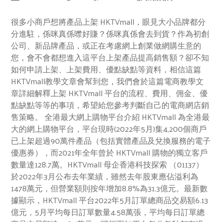
很多小商戶想將產品上架 HKTVmall，眼見大小品牌都分
分進駐，係咪真係噤好賺？係咪真係會去到貨？作為初創
公司、新品牌產品，或正在考慮網上創業做網購生意的
您，會不會都想進入這平台上架產品提高銷售額？卻不知
如何申請上架、上架費用、優點缺點等資料，相信這篇
HKTVmall教學文章會幫到您，我們會於這篇電商教學文
章詳細解釋上架 HKTVmall 平台的流程、費用、佣金、優
點缺點等等的事項，希望給您參考判斷自己的電商網店銷
售策略。 全港最大網上購物平台介紹 HKTVmall 為全港最
大的網上購物平台，平台現時(2022年5月)集4,200個商戶
已上架超過90萬件產品（包括實體產品及兌換服務的電子
優惠券），而2021年全年曾於 HKTVmall 購物的獨立客戶
數量達128.7萬。HKTVmall 母企香港科技探索 （01137）
於2022年3月公布去年業績，雖然去年股東應佔溢利為
1478萬元，但營業額則按年增加8.8%為31.3億元。最新數
據顯示，HKTVmall 平台2022年5月訂單總商品交易額6.13
億元，5月平均每日訂單數量4.58萬張，平均每日訂單總