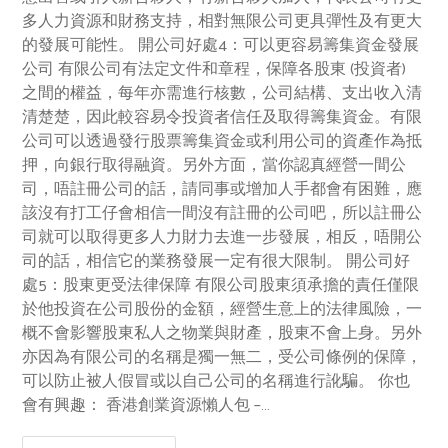
多人力資源和財務支持，相對無限公司更具彈性及有更大
的發展可能性。 開公司好處4：可以更容易籌集資金發展
公司 有限公司有法定文件和章程，保障各股東 (投資者)
之間的權益，每年亦需進行核數，公司結構、支出收入清
清楚楚，因此較容易令投資者信任及取得籌集資金。有限
公司可以透過發行股票籌集資金或利用公司的資產作為抵
押，向銀行取得融資。另外方面，當你認真經營一間公
司，唔註冊公司的話，請同事或增加人手都會有困難，應
該沒有打工仔會相信一間沒有註冊的公司吧，所以註冊公
司就可以取得更多人力財力去進一步發展，相反，唔開公
司的話，相信它的業務發展一定有很大限制。 開公司好
處5：股東更受法律保障 有限公司股東須承擔的責任僅限
於他投資在公司股份的金額，經營生意上的法律風險，一
概不會影響股東私人之物業與財產，股東不會上身。另外
亦因為有限公司的名稱是獨一無二，受公司條例的保障，
可以防止被人假冒或以自己公司的名稱進行訛騙。 你也
會有興趣： 香港創業資源懶人包 –…