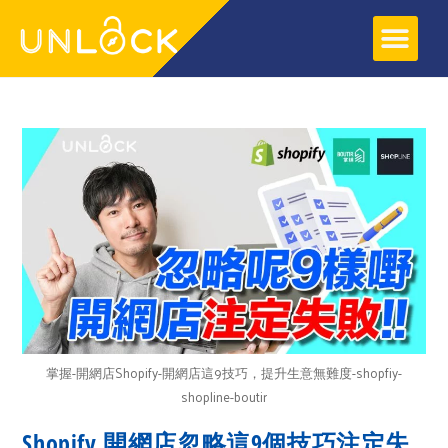
關於UNLOCK
網頁寄存服務
SOCIAL SYNC 服務
網上教學
教學文章
掌握-開網店Shopify-開網店這9技巧，提升生意無難度-shopfiy-
shopline-boutir
Shopify 開網店忽略這9個技巧注定失